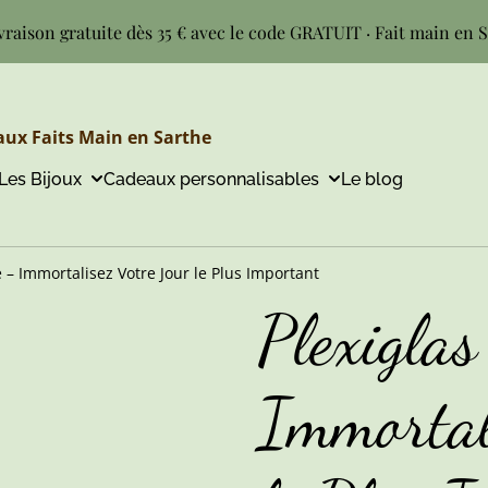
vraison gratuite dès 35 € avec le code GRATUIT · Fait main en 
ux Faits Main en Sarthe
Les Bijoux
Cadeaux personnalisables
Le blog
é – Immortalisez Votre Jour le Plus Important
Plexiglas
Immortal