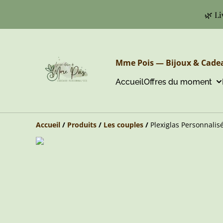
🌿 Li
Mme Pois — Bijoux & Cadea
Accueil
Offres du moment
Accueil
/
Produits
/
Les couples
/
Plexiglas Personnalis