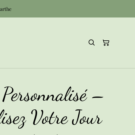
Sarthe
 Personnalisé –
isez Votre Jour