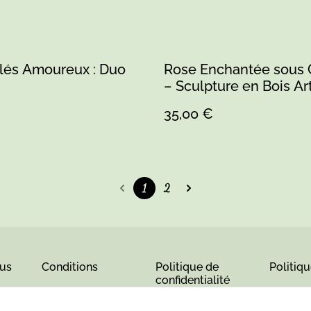
clés Amoureux : Duo
Rose Enchantée sous 
– Sculpture en Bois Ar
– Création Sarthe (1)
35,00 €
1
2
us
Conditions
Politique de
Politiq
confidentialité