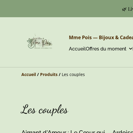
🌿 Li
Mme Pois — Bijoux & Cadea
Accueil
Offres du moment
Accueil
/
Produits
/
Les couples
Les couples
Aimant d'Amour : Le Cœur qui
Ardois