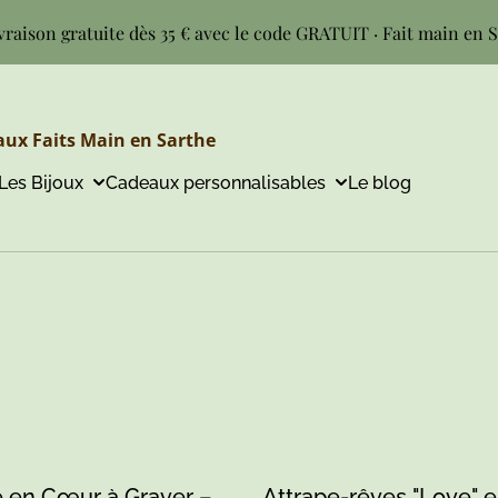
vraison gratuite dès 35 € avec le code GRATUIT · Fait main en 
ux Faits Main en Sarthe
Les Bijoux
Cadeaux personnalisables
Le blog
e en Cœur à Graver –
Attrape-rêves "Love" e