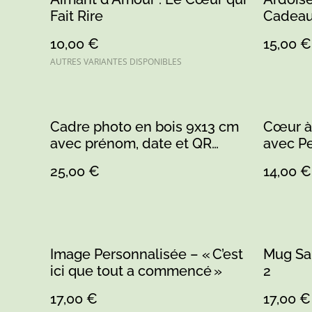
Fait Rire
Cadeau
10,00 €
15,00 €
AUTRES VARIANTES DISPONIBLES
Cadre photo en bois 9x13 cm
Cœur à
avec prénom, date et QR
avec Pe
code – Cadeau couple sur
Person
25,00 €
14,00 €
mesure
Image Personnalisée – « C’est
Mug Sa
ici que tout a commencé »
2
17,00 €
17,00 €