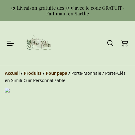
🌿 Livraison gratuite dès 35 € avec le code GRATUIT ·
Fait main en Sarthe
Accueil
/
Produits
/
Pour papa
/
Porte-Monnaie / Porte-Clés
en Simili Cuir Personnalisable