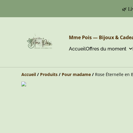
🌿 Li
Mme Pois — Bijoux & Cadea
Accueil
Offres du moment
Accueil
/
Produits
/
Pour madame
/
Rose Éternelle en B