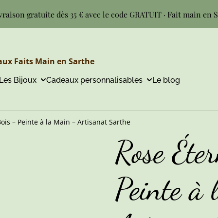
vraison gratuite dès 35 € avec le code GRATUIT · Fait main en 
ux Faits Main en Sarthe
Les Bijoux
Cadeaux personnalisables
Le blog
ois – Peinte à la Main – Artisanat Sarthe
Rose Éter
Peinte à