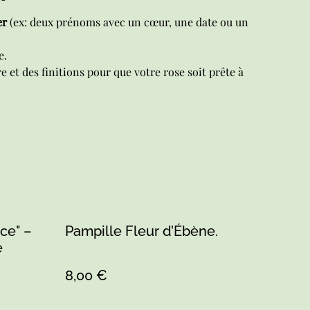
er
(ex: deux prénoms avec un cœur, une date ou un
e.
e et des finitions pour que votre rose soit prête à
ce" –
Pampille Fleur d’Ébène.
e
8,00 €