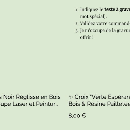
Indiquez le
texte à grav
mot spécial).
Validez votre command
Je m'occupe de la gravur
offrir !
 Noir Réglisse en Bois
✨ Croix "Verte Espéran
upe Laser et Peinture
Bois & Résine Pailleté
Artisanat Le Grand-
8,00 €