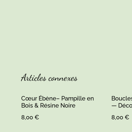
Articles connexes
Cœur Ébène– Pampille en
Boucles
Bois & Résine Noire
— Déco
Main — 
8,00 €
8,00 €
Lucé