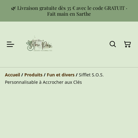
🌿 Livraison gratuite dès 35 € avec le code GRATUIT ·
Fait main en Sarthe
Accueil
/
Produits
/
Fun et divers
/
Sifflet S.O.S.
Personnalisable à Accrocher aux Clés