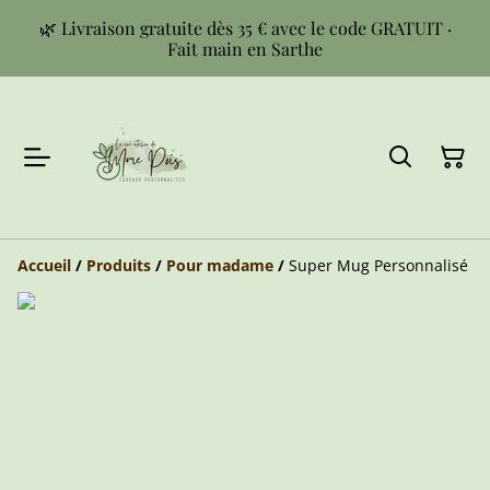
🌿 Livraison gratuite dès 35 € avec le code GRATUIT ·
Fait main en Sarthe
Accueil
/
Produits
/
Pour madame
/
Super Mug Personnalisé