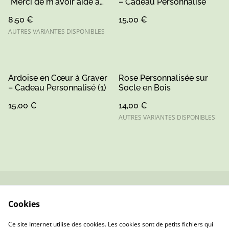
"Merci de m'avoir aidé à
– Cadeau Personnalisé
grandir" – Peint à la Main
8,50 €
15,00 €
AUTRES VARIANTES DISPONIBLES
Ardoise en Cœur à Graver
Rose Personnalisée sur
– Cadeau Personnalisé (1)
Socle en Bois
15,00 €
14,00 €
AUTRES VARIANTES DISPONIBLES
Contactez-nous
Conditions
Cookies
Politique de
Politique de cookies
confidentialité
Ce site Internet utilise des cookies. Les cookies sont de petits fichiers qui