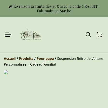
🌿 Livraison gratuite dès 35 € avec le code GRATUIT ·
Fait main en Sarthe
Accueil
/
Produits
/
Pour papa
/
Suspension Rétro de Voiture
Personnalisée – Cadeau Familial