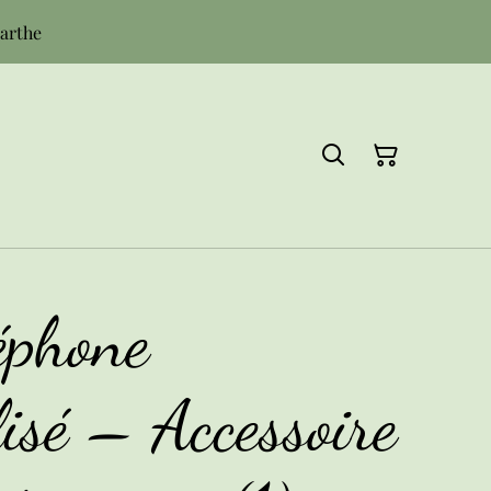
Sarthe
éphone
isé – Accessoire