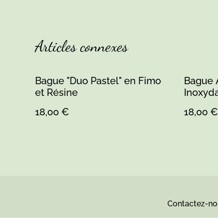
Articles connexes
Bague "Duo Pastel" en Fimo
Bague A
et Résine
Inoxyd
Fimo No
18,00 €
18,00 €
Émerau
Résine
Contactez-no