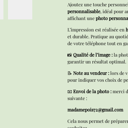
Ajoutez une touche personne
personnalisable
, idéal pour 
affichant une
photo personna
L’impression est réalisée en
h
et durable. Pratique au quotid
de votre téléphone tout en ga
📸
Qualité de l’image :
la phot
garantir un résultat optimal.
📝
Note au vendeur :
lors de 
pour indiquer vos choix de p
📧
Envoi de la photo :
merci d
suivante :
madamepois72@gmail.com
Cela nous permet de prépar
souhaitez.