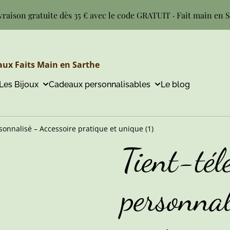
vraison gratuite dès 35 € avec le code GRATUIT · Fait main en 
ux Faits Main en Sarthe
Les Bijoux
Cadeaux personnalisables
Le blog
onnalisé – Accessoire pratique et unique (1)
Tient-tél
personnal