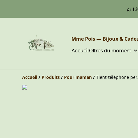
🌿 Li
Mme Pois — Bijoux & Cadea
Accueil
Offres du moment
Accueil
/
Produits
/
Pour maman
/
Tient-téléphone pers