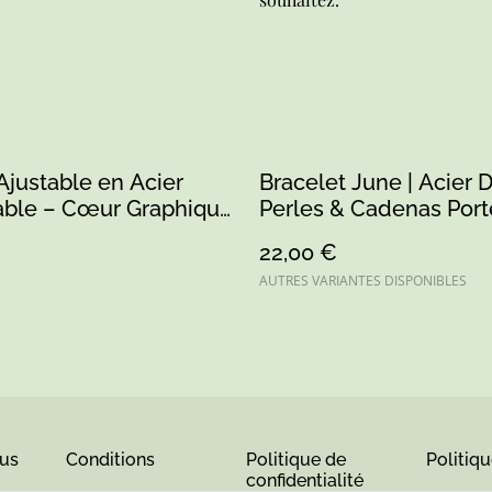
justable en Acier
Bracelet June | Acier D
able – Cœur Graphique
Perles & Cadenas Porte-
ir, Vert Fluo &
Bonheur
22,00 €
de avec Finition
AUTRES VARIANTES DISPONIBLES
us
Conditions
Politique de
Politiq
confidentialité