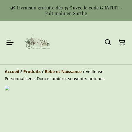
🌿 Livraison gratuite dès 35 € avec le code GRATUIT ·
Fait main en Sarthe
Accueil
/
Produits
/
Bébé et Naissance
/
Veilleuse
Personnalisée – Douce lumière, souvenirs uniques