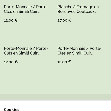
Porte-Monnaie / Porte-
Planche à Fromage en
Clés en Simili Cuir
Bois avec Couteaux
Personnalisable
Intégrés | Gravure Laser
12,00 €
27,00 €
Personnalisée | Set de
Service avec Manche en
Métal
Porte-Monnaie / Porte-
Porte-Monnaie / Porte-
Clés en Simili Cuir
Clés en Simili Cuir
Personnalisable
Personnalisable
12,00 €
12,00 €
Contactez-nous
Conditions
Cookies