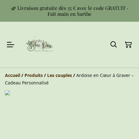
🌿 Livraison gratuite dès 35 € avec le code GRATUIT ·
Fait main en Sarthe
Accueil
/
Produits
/
Les couples
/
Ardoise en Cœur à Graver –
Cadeau Personnalisé