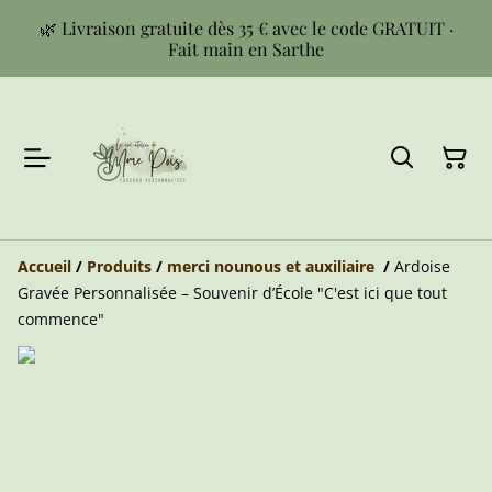
🌿 Livraison gratuite dès 35 € avec le code GRATUIT ·
Fait main en Sarthe
Accueil
/
Produits
/
merci nounous et auxiliaire
/
Ardoise
Gravée Personnalisée – Souvenir d’École "C'est ici que tout
commence"