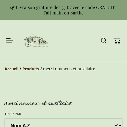
🌿 Livraison gratuite dès 35 € avec le code GRATUIT ·
Fait main en Sarthe
Accueil
/
Produits
/
merci nounous et auxiliaire
merci nounous et auxiliaire
TRIER PAR