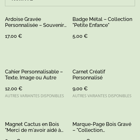
Ardoise Gravée
Badge Métal – Collection
Personnalisée – Souvenir
"Petite Enfance"
d’École "C'est ici que tout
17,00 €
5,00 €
commence"
Cahier Personnalisable –
Carnet Créatif
Texte, Image ou Autre
Personnalisé
12,00 €
9,00 €
AUTRES VARIANTES DISPONIBLES
AUTRES VARIANTES DISPONIBLES
Magnet Cactus en Bois
Marque-Page Bois Gravé
"Merci de m'avoir aidé à
– "Collection
grandir" – Peint à la Main
Remerciements"