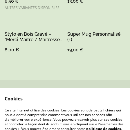
8,50 €
13,00 €
AUTRES VARIANTES DISPONIBLES
Stylo en Bois Gravé –
Super Mug Personnalisé
"Merci Maître / Maîtresse"
(1)
Cadeau Personnalisé
8,00 €
19,00 €
Durable
Contactez-nous
Conditions
Cookies
Politique de
Politique de cookies
confidentialité
Ce site Internet utilise des cookies. Les cookies sont de petits fichiers qui
nous aident à comprendre comment vous utilisez nos services afin
d'améliorer votre expérience. Vous pouvez en savoir plus sur ces cookies
et contrôler la façon dont ils sont utilisés en cliquant sur « Paramètres des
cookies ». Vous pouvez également consulter notre
politique de cookies
.