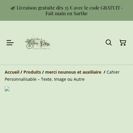
🌿 Livraison gratuite dès 35 € avec le code GRATUIT ·
Fait main en Sarthe
Accueil
/
Produits
/
merci nounous et auxiliaire
/
Cahier
Personnalisable – Texte, Image ou Autre