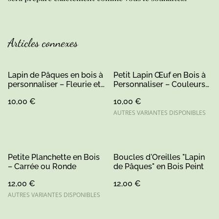
Articles connexes
Lapin de Pâques en bois à
Petit Lapin Œuf en Bois à
personnaliser – Fleurie et
Personnaliser – Couleurs
peinte à la main
Rose, Bleu et Vert,
10,00 €
10,00 €
Création Artisanale Sarthe
AUTRES VARIANTES DISPONIBLES
Petite Planchette en Bois
Boucles d'Oreilles "Lapin
– Carrée ou Ronde
de Pâques" en Bois Peint
12,00 €
12,00 €
AUTRES VARIANTES DISPONIBLES