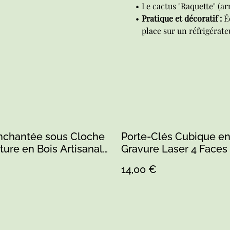
Le cactus "Raquette" (ar
Pratique et décoratif :
Éq
place sur un réfrigérat
nchantée sous Cloche
Porte-Clés Cubique en
ture en Bois Artisanale
Gravure Laser 4 Faces
ion Sarthe (1)
Artisanal Sarthe
€
14,00 €