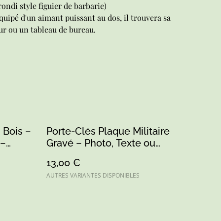
rondi style figuier de barbarie)
uipé d'un aimant puissant au dos, il trouvera sa
eur ou un tableau de bureau.
 Bois –
Porte-Clés Plaque Militaire
 –
Gravé – Photo, Texte ou
Dessin – Personnalisation
13,00 €
Sarthe
AUTRES VARIANTES DISPONIBLES