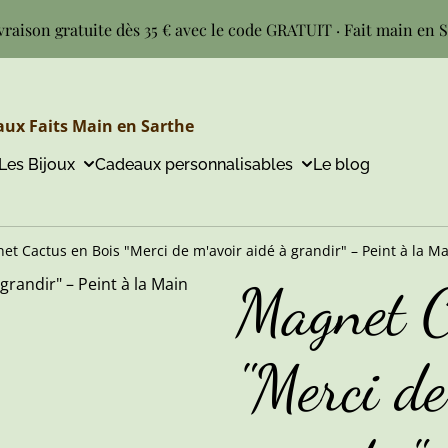
vraison gratuite dès 35 € avec le code GRATUIT · Fait main en 
ux Faits Main en Sarthe
Les Bijoux
Cadeaux personnalisables
Le blog
et Cactus en Bois "Merci de m'avoir aidé à grandir" – Peint à la M
Magnet C
"Merci de