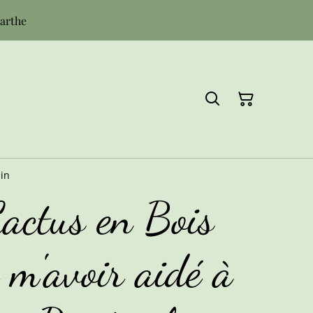
Sarthe
ain
actus en Bois
 m'avoir aidé à