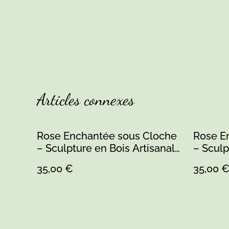
Articles connexes
Rose Enchantée sous Cloche
Rose E
– Sculpture en Bois Artisanale
– Sculp
– Création Sarthe
– Créat
35,00 €
35,00 