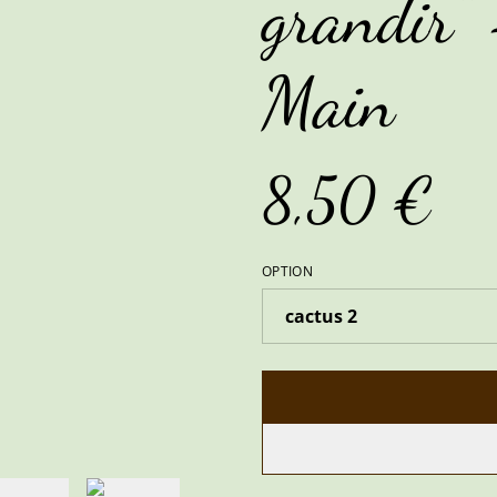
grandir" 
Main
8,50 €
OPTION