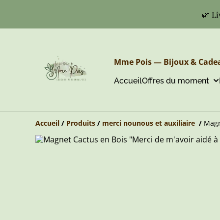
🌿 Li
Mme Pois — Bijoux & Cadea
Accueil
Offres du moment
Accueil
/
Produits
/
merci nounous et auxiliaire
/
Magn