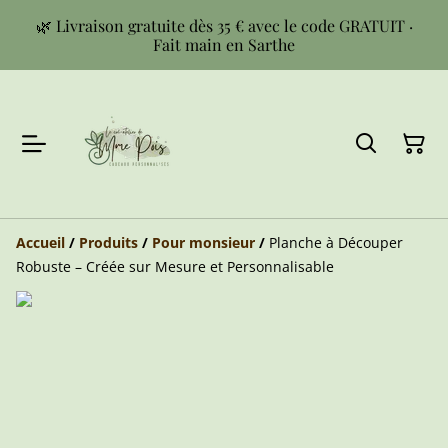
🌿 Livraison gratuite dès 35 € avec le code GRATUIT ·
Fait main en Sarthe
Accueil
/
Produits
/
Pour monsieur
/
Planche à Découper
Robuste – Créée sur Mesure et Personnalisable