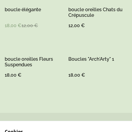
%
boucle élégante
boucle oreilles Chats du
Crépuscule
18,00 €
12,00 €
12,00 €
boucle oreilles Fleurs
Boucles "Arch'Arty" 1
Suspendues
18,00 €
18,00 €
Contactez-nous
Conditions
Cookies