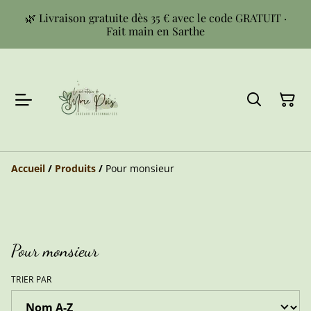
🌿 Livraison gratuite dès 35 € avec le code GRATUIT ·
Fait main en Sarthe
Accueil
/
Produits
/
Pour monsieur
Pour monsieur
TRIER PAR