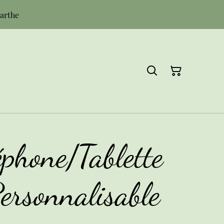
Sarthe
éphone/Tablette
ersonnalisable