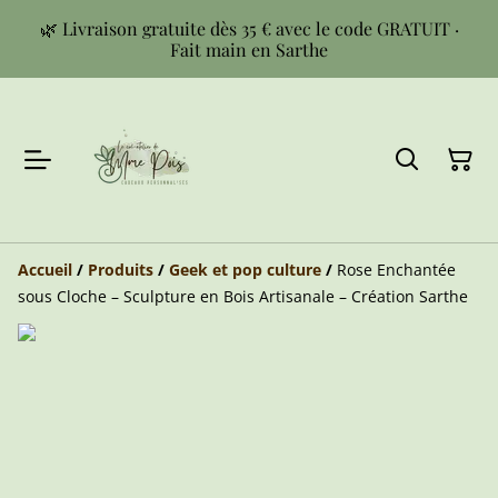
🌿 Livraison gratuite dès 35 € avec le code GRATUIT ·
Fait main en Sarthe
Accueil
/
Produits
/
Geek et pop culture
/
Rose Enchantée
sous Cloche – Sculpture en Bois Artisanale – Création Sarthe